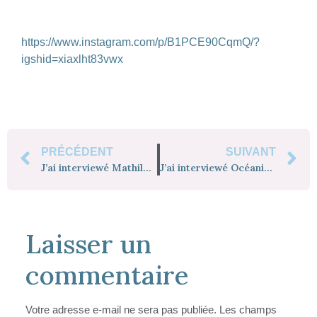
https://www.instagram.com/p/B1PCE90CqmQ/?
igshid=xiaxlht83vwx
PRÉCÉDENT
SUIVANT
J’ai interviewé Mathilde de @matlea_psychomots
J’ai interviewé Océanie de Psychomot À Dom
Laisser un
commentaire
Votre adresse e-mail ne sera pas publiée.
Les champs