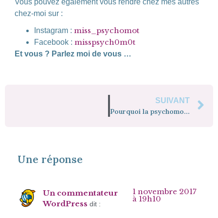
Vous pouvez également vous rendre chez mes autres
chez-moi sur :
miss_psychomot
Instagram :
misspsych0m0t
Facebook :
Et vous ? Parlez moi de vous …
SUIVANT
Pourquoi la psychomotricité est si complexe à définir ?
Une réponse
1 novembre 2017
Un commentateur
à 19h10
WordPress
dit :