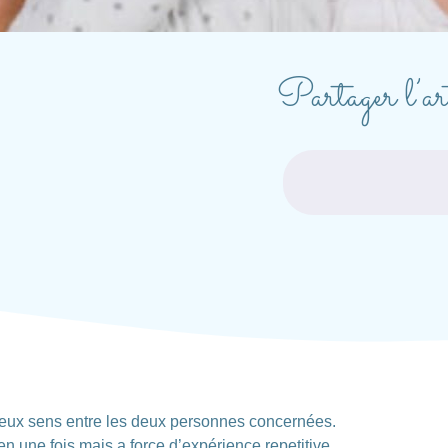
Partager l’art
deux sens entre les deux personnes concernées.
 en une fois mais a force d’expérience repetitive.