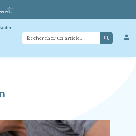
mot
tacter
on