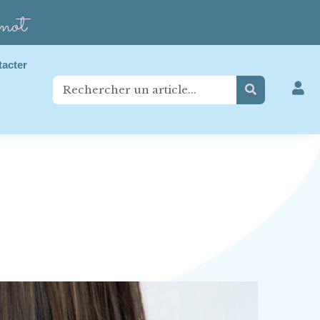
mot
tacter