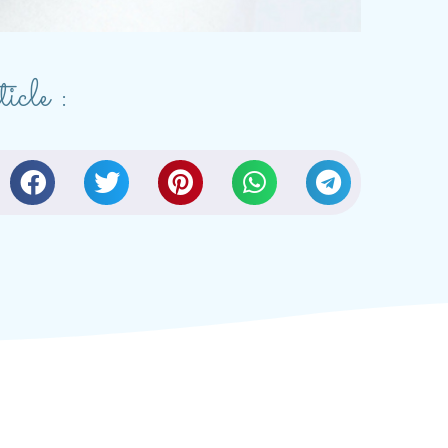
icle :