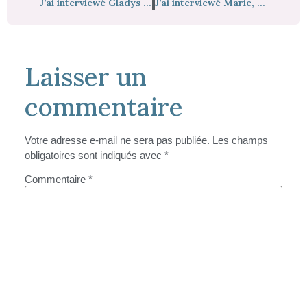
J’ai interviewé Gladys Debieux, psychomotricienne, formatrice et auteure
J’ai interviewé Marie, ergothérapeute alias @ergomums
Laisser un
commentaire
Votre adresse e-mail ne sera pas publiée.
Les champs
obligatoires sont indiqués avec
*
Commentaire
*