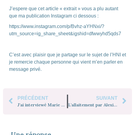
J’espere que cet article « extrait » vous a plu autant
que ma publication Instagram ci dessous :
https://www.instagram.com/p/Bvhz-aYHNxi/?
utm_source=ig_share_sheet&igshid=dfwwyhd5qds7
C’est avec plaisir que je partage sur le sujet de l’HNI et
je remercie chaque personne qui vient m’en parler en
message privé.
PRÉCÉDENT
SUIVANT
J’ai interviewé Marie de Psychomot USA
L’allaitement par Alexia Psychomamotricienne
Une réponse