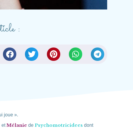
icle :
i joue ».
e
Mélanie
Psychomotricidees
et
de
dont