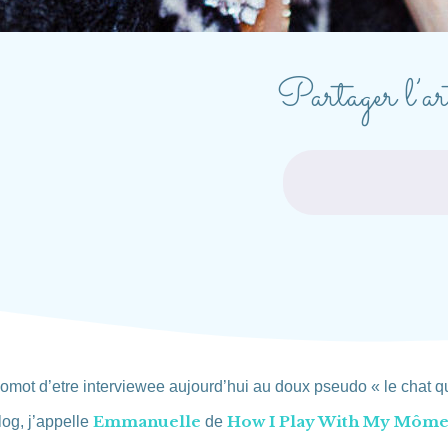
Partager l’art
omot d’etre interviewee aujourd’hui au doux pseudo « le chat qu
Emmanuelle
How I Play With My Môm
og, j’appelle
de