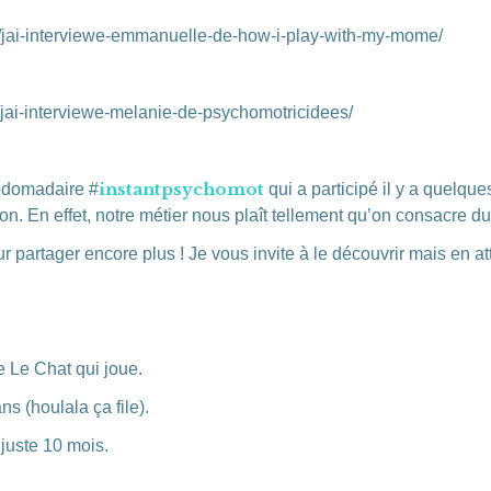
jai-interviewe-emmanuelle-de-how-i-play-with-my-mome/
ai-interviewe-melanie-de-psychomotricidees/
instantpsychomot
bdomadaire #
qui a participé il y a quelqu
on. En effet, notre métier nous plaît tellement qu’on consacre d
 partager encore plus ! Je vous invite à le découvrir mais en at
e Le Chat qui joue.
s (houlala ça file).
 juste 10 mois.