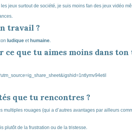
es jeux surtout de société, je suis moins fan des jeux vidéo mê
éances.
n travail ?
açon
ludique
et
humaine
.
r ce que tu aimes moins dans ton 
?utm_source=ig_share_sheet&igshid=1ntlymv94etil
ltés que tu rencontres ?
s multiples rouages (qui a d’autres avantages par ailleurs comme 
s plutôt de la frustration ou de la tristesse.