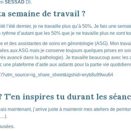
en
SESSAD
DI.
a semaine de travail ?
é l’été dernier, je ne travaille plus qu’à 50%. Je fais une sema
 rythme d’autant que les 50% que je ne travaille plus ne sont 
ce et des assistantes de soins en gérontologie (ASG). Mon travail
uées aux ASG mais je conserve toujours quelques prises en soin
ès avancé dans la pathologie). Je travaille beaucoup avec les aid
c une plateforme d’aide aux aidants pour la partie vie quotidienn
Y/?utm_source=ig_share_sheet&igshid=eryb8u99wu64
 ? T’en inspires tu durant les séa
Mais maintenant, j’arrive juste à maintenir mes ateliers de peintur
 …).
musées.