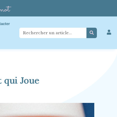
mot
tacter
t qui Joue